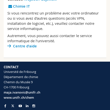
Sciences et médecine
Collaborateurs
Webmail
Chimie IT
Si vous rencontrez un problème avec votre ordinateur
Interfacultaire
Doctorants
Programme des cours
ou si vous avez d'autres questions (accès VPN,
installation de logiciel, etc.), veuillez contacter notre
service informatique.
MyUnifr
Autrement, vous pouvez aussi contacter le service
informatique de l’université.
Centre d'aide
CONTACT
Université de Fribourg
Département de chimie
Chemin du Musée 9
CH-1700 Fribourg
maja.ivanovic@unifr.ch
www.unifr.ch/chem