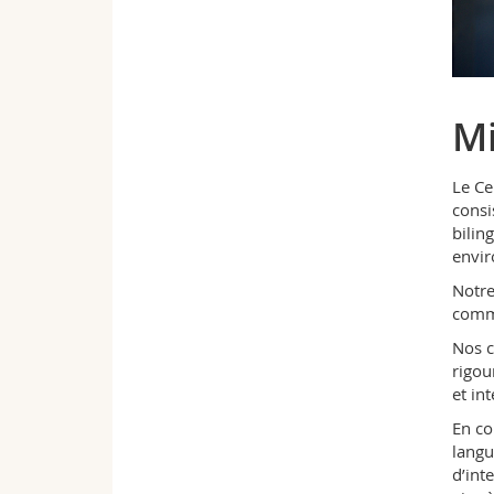
Mi
Le Ce
consi
bilin
envir
Notre
commu
Nos c
rigou
et in
En co
langu
d’int