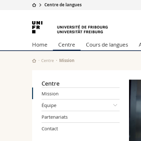
Centre de langues
Université
Facultés
Université
Etudes
Théologie
de
Campus
Droit
Home
Centre
Cours de langues
Recherche
Sciences é
Fribourg
Université
Lettres et
Formation continue
Sciences de
Centre
Mission
Sciences e
Interfacult
Centre
Mission
Équipe
Partenariats
Contact