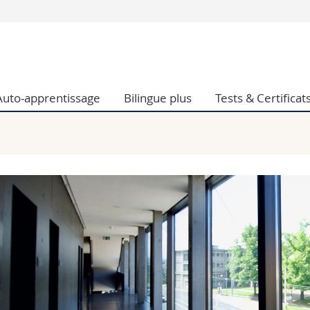
Vous êtes
Futurs étudia
Etudiants
Auto-apprentissage
Bilingue plus
Tests & Certificat
conomiques et sociales et management
Médias
 sciences humaines
Chercheurs
 l'éducation et de la formation
Collaborateu
t médecine
Doctorants
aire