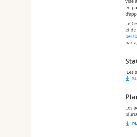
vise 
en pa
d’app
Le Ce
et de
perso
parta
Sta
Les s
St
Pla
Les a
pluri
Pl