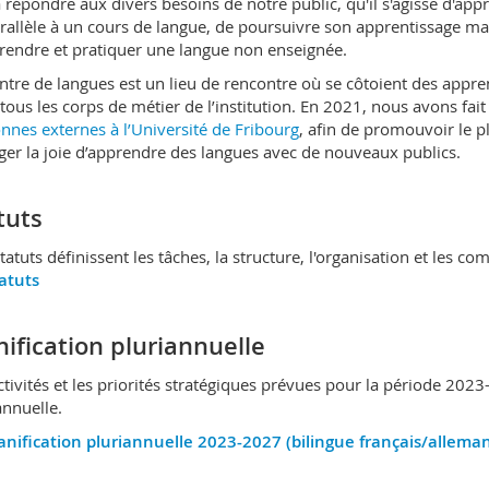
à répondre aux divers besoins de notre public, qu'il s'agisse d'ap
rallèle à un cours de langue, de poursuivre son apprentissage mal
rendre et pratiquer une langue non enseignée.
ntre de langues est un lieu de rencontre où se côtoient des apprena
 tous les corps de métier de l’institution. En 2021, nous avons fait
nnes externes à l’Université de Fribourg
, afin de promouvoir le p
ger la joie d’apprendre des langues avec de nouveaux publics.
tuts
tatuts définissent les tâches, la structure, l'organisation et les 
atuts
nification pluriannuelle
ctivités et les priorités stratégiques prévues pour la période 2023
annuelle.
anification pluriannuelle 2023-2027 (bilingue français/allema