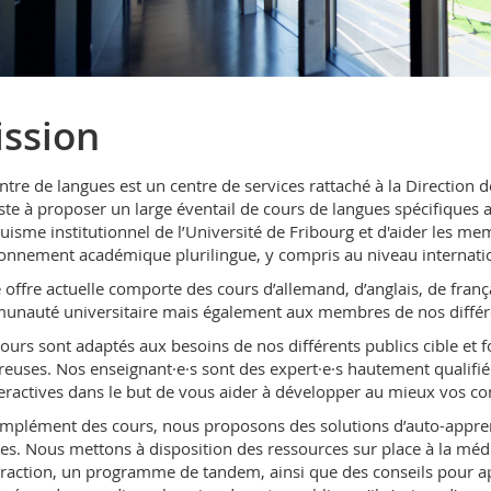
ssion
ntre de langues est un centre de services rattaché à la Direction d
ste à proposer un large éventail de cours de langues spécifiques au
guisme institutionnel de l’Université de Fribourg et d'aider les me
onnement académique plurilingue, y compris au niveau internatio
 offre actuelle comporte des cours d’allemand, d’anglais, de françai
nauté universitaire mais également aux membres de nos différen
ours sont adaptés aux besoins de nos différents publics cible et fon
reuses. Nos enseignant·e·s sont des expert·e·s hautement qualifi
teractives dans le but de vous aider à développer au mieux vos
mplément des cours, nous proposons des solutions d’auto-appre
es. Nous mettons à disposition des ressources sur place à la médi
eraction, un programme de tandem, ainsi que des conseils pour 