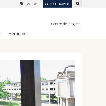
FR
DE
EN
ACCÈS RAPIDE
Annuaire du personnel
Centre de langues
Plan d'accès
nts
Bibliothèques
s
Hérodote
Webmail
rs
Programme des cours
MyUnifr