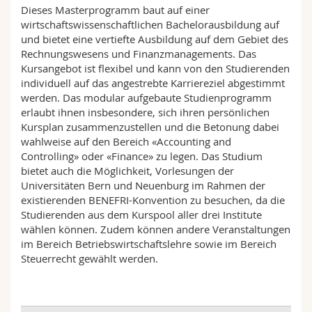
Math.-Nat. und Med. Fak.
Dieses Masterprogramm baut auf einer
Mitarbeitende
Webmail
wirtschaftswissenschaftlichen Bachelorausbildung auf
und bietet eine vertiefte Ausbildung auf dem Gebiet des
Interfakultär
Doktorierende
Vorlesungsverzeichnis
Rechnungswesens und Finanzmanagements. Das
Kursangebot ist flexibel und kann von den Studierenden
individuell auf das angestrebte Karriereziel abgestimmt
MyUnifr
werden. Das modular aufgebaute Studienprogramm
erlaubt ihnen insbesondere, sich ihren persönlichen
Kursplan zusammenzustellen und die Betonung dabei
wahlweise auf den Bereich «Accounting and
Controlling» oder «Finance» zu legen. Das Studium
bietet auch die Möglichkeit, Vorlesungen der
Universitäten Bern und Neuenburg im Rahmen der
existierenden BENEFRI-Konvention zu besuchen, da die
Studierenden aus dem Kurspool aller drei Institute
wählen können. Zudem können andere Veranstaltungen
im Bereich Betriebswirtschaftslehre sowie im Bereich
Steuerrecht gewählt werden.