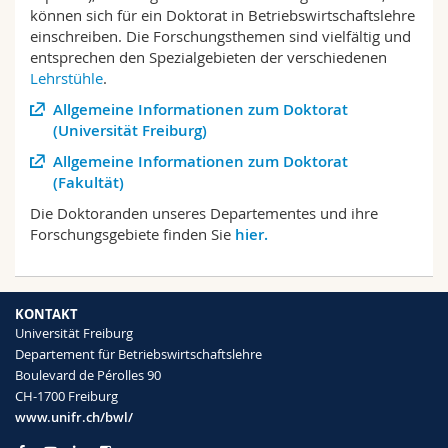
Math.-Nat. und Med. Fak.
Mitarbeitende
können sich für ein Doktorat in Betriebswirtschaftslehre
Webmail
einschreiben. Die Forschungsthemen sind vielfältig und
entsprechen den Spezialgebieten der verschiedenen
Interfakultär
Doktorierende
Vorlesungsverzeichnis
Lehrstühle
.
Allgemeine Informationen zum Doktorat
MyUnifr
(Universität Freiburg)
Allgemeine Informationen zum Doktorat
(Fakultät)
Die Doktoranden unseres Departementes und ihre
Forschungsgebiete finden Sie
hier.
KONTAKT
Universität Freiburg
Departement für Betriebswirtschaftslehre
Boulevard de Pérolles 90
CH-1700 Freiburg
www.unifr.ch/bwl/