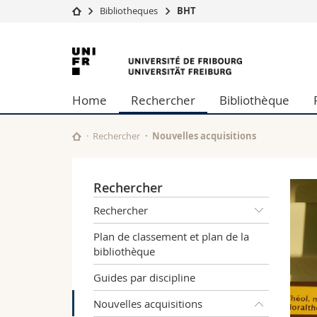
Bibliotheques
BHT
Université
Facultés
Université
Etudes
Théologie
de
Campus
Droit
Home
Rechercher
Bibliothèque
Recherche
Sciences é
Fribourg
Université
Lettres et
Formation continue
Sciences de
Rechercher
Nouvelles acquisitions
Sciences e
Interfacult
Rechercher
Rechercher
Plan de classement et plan de la
bibliothèque
Guides par discipline
Nouvelles acquisitions