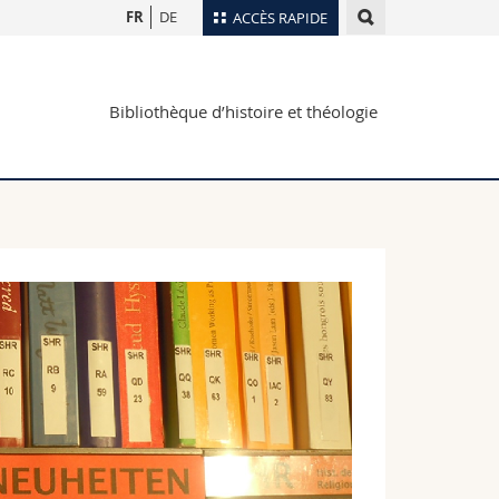
FR
DE
ACCÈS RAPIDE
Annuaire du personnel
Bibliothèque d’histoire et théologie
Plan d'accès
nts
Bibliothèques
Webmail
rs
Programme des cours
MyUnifr