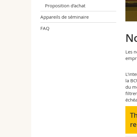
Proposition d'achat
Appareils de séminaire
FAQ
No
Les n
empru
L'int
la BC
du mo
filtre
échéa
Th
re