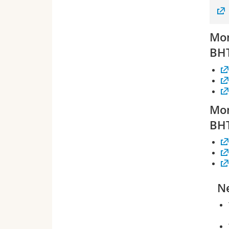
Mon
BHT
Mon
BH
N