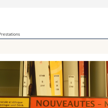
Vous êtes
Futurs étudia
Etudiants
Prestations
conomiques et sociales et management
Médias
 sciences humaines
Chercheurs
 l'éducation et de la formation
Collaborateu
t médecine
Doctorants
aire