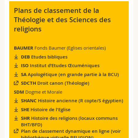
Sciences et médecine
Collaborateurs
Webmail
Plans de classement de la
Théologie et des Sciences des
Interfacultaire
Doctorants
Programme des cours
religions
MyUnifr
BAUMER
Fonds Baumer (Eglises orientales)
DEB
Etudes bibliques
ISO
Institut d’Etudes Œcuméniques
SA
Apologétique (en grande partie à la BCU)
SDCTH
Droit canon (Théologie)
SDM
Dogme et Morale
SHANC
Histoire ancienne (R copte/S égyptien)
SHE
Histoire de l'Eglise
SHR
Histoire des religions (locaux communs
BHT/BFD)
Plan de classement dynamique en ligne (voir
bibliothèque virtuelle RELIGION)