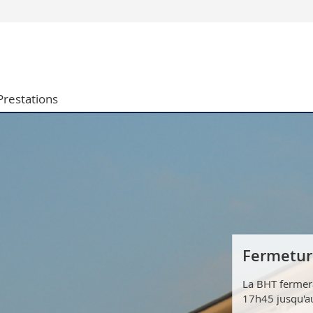
Vous êtes
Futurs étudia
Etudiants
Prestations
conomiques et sociales et management
Médias
 sciences humaines
Chercheurs
 l'éducation et de la formation
Collaborateu
t médecine
Doctorants
aire
Fermetur
La BHT fermera
17h45 jusqu'au