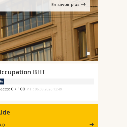
En savoir plus
ccupation BHT
0%
laces: 0 / 100
MàJ : 06.08.2026 13:49
ide
AQ