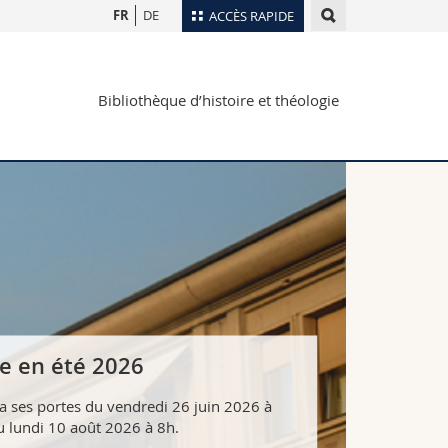
FR
DE
ACCÈS RAPIDE
Annuaire du personnel
Bibliothèque d’histoire et théologie
Plan d'accès
nts
Bibliothèques
Webmail
rs
Programme des cours
MyUnifr
e en été 2026
 ses portes du vendredi 26 juin 2026 à
 lundi 10 août 2026 à 8h.