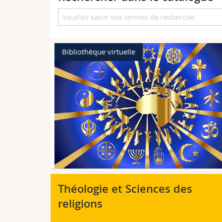
Bibliothèque virtuelle
ch Online
tsch", édité
ger, couvre,
histoire du
 début de
téraires, les
sés comme
Théologie et Sciences des
religions