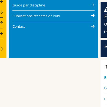
Guide par discipline
F
Publications récentes de l'uni
o
Contact
R
B
P
E