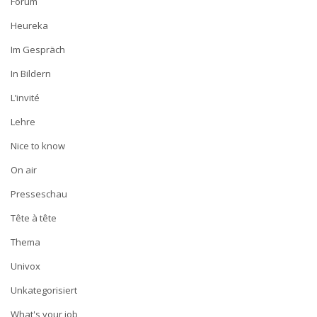
Forum
Heureka
Im Gespräch
In Bildern
L’invité
Lehre
Nice to know
On air
Presseschau
Tête à tête
Thema
Univox
Unkategorisiert
What's your job