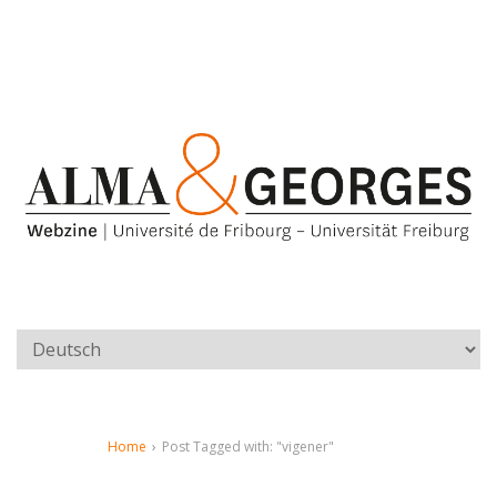
Home
›
Post Tagged with: "vigener"