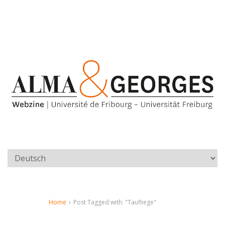
Home
›
Post Tagged with: "Taufliege"