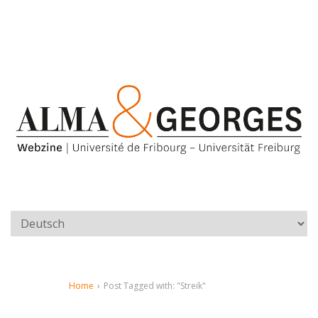
Home
›
Post Tagged with: "Streik"