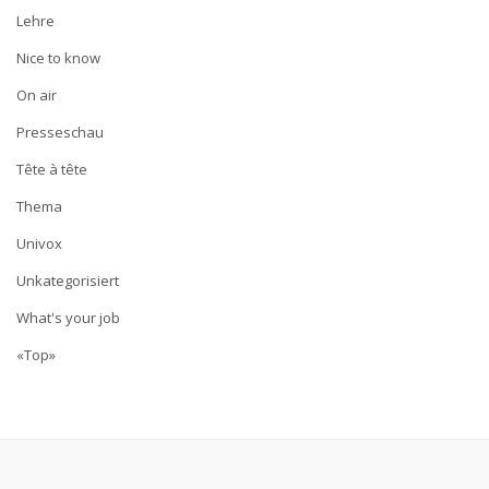
Lehre
Nice to know
On air
Presseschau
Tête à tête
Thema
Univox
Unkategorisiert
What's your job
«Top»