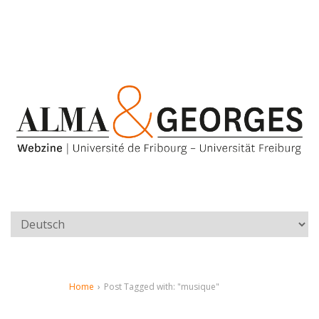
Home
›
Post Tagged with: "musique"