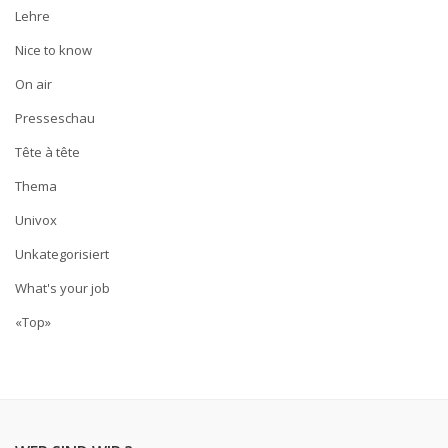
Lehre
Nice to know
On air
Presseschau
Tête à tête
Thema
Univox
Unkategorisiert
What's your job
«Top»