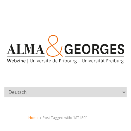
Home
›
Post Tagged with: "MT180"