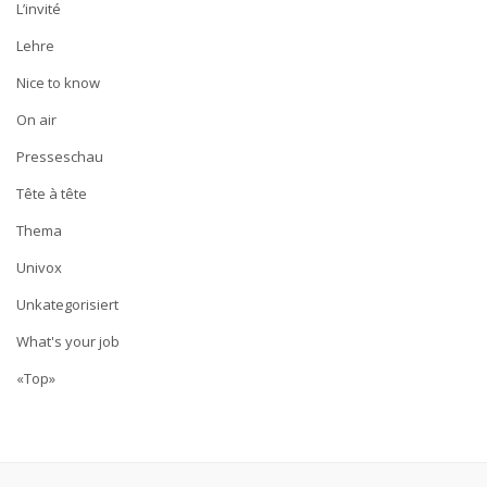
L’invité
Lehre
Nice to know
On air
Presseschau
Tête à tête
Thema
Univox
Unkategorisiert
What's your job
«Top»