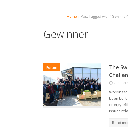
Home
›
Post Tagged with: "Gewinner
Gewinner
The Swi
Forum
Challe
23.10.20
Working to
been built 
energy-effi
issues rel
Read mo