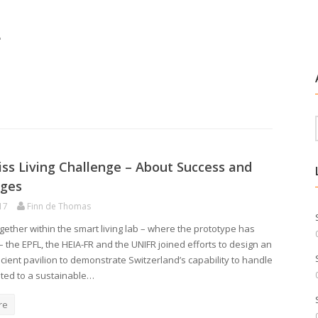
"
ss Living Challenge – About Success and
nges
17
Finn de Thomas
gether within the smart living lab – where the prototype has
– the EPFL, the HEIA-FR and the UNIFR joined efforts to design an
cient pavilion to demonstrate Switzerland’s capability to handle
ated to a sustainable…
re