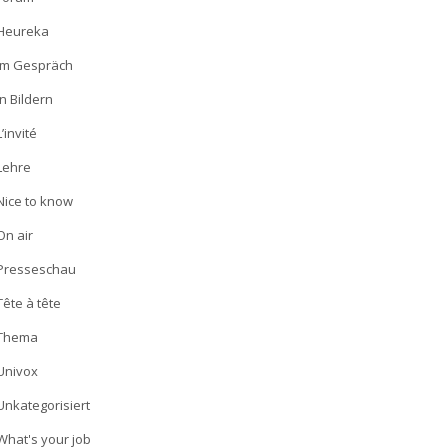
Heureka
Im Gespräch
In Bildern
L’invité
Lehre
Nice to know
On air
Presseschau
Tête à tête
Thema
Univox
Unkategorisiert
What's your job