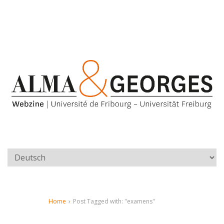
Home
›
Post Tagged with: "examens"