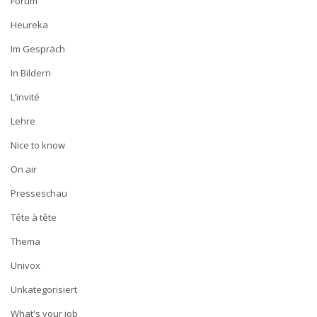
Forum
Heureka
Im Gespräch
In Bildern
L’invité
Lehre
Nice to know
On air
Presseschau
Tête à tête
Thema
Univox
Unkategorisiert
What's your job