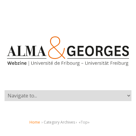
Home
› Category Archives ›
«Top»