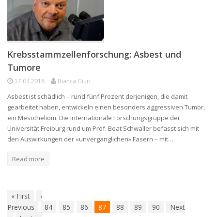
Krebsstammzellenforschung: Asbest und
Tumore
17.04.2018
Bianca Giuri
Asbest ist schädlich – rund fünf Prozent derjenigen, die damit
gearbeitet haben, entwickeln einen besonders aggressiven Tumor,
ein Mesotheliom. Die internationale Forschungsgruppe der
Universität Freiburg rund um Prof. Beat Schwaller befasst sich mit
den Auswirkungen der «unvergänglichen» Fasern – mit…
Read more
«
First
‹
Previous
84
85
86
87
88
89
90
Next