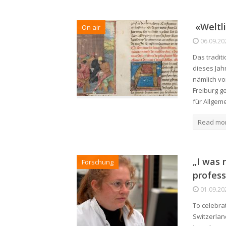
«Weltli
On air
06.09.20
Das tradit
dieses Jah
nämlich vo
Freiburg g
für Allgem
Read mo
„I was 
Forschung
profess
01.09.20
To celebra
Switzerlan