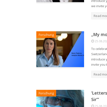
introduce 
we invite 
Read mo
„My mot
Forschung
25.08.20
To celebra
Switzerlan
introduce 
invite you
Read mo
‘Letter
Forschung
Sir”’
25.08.20