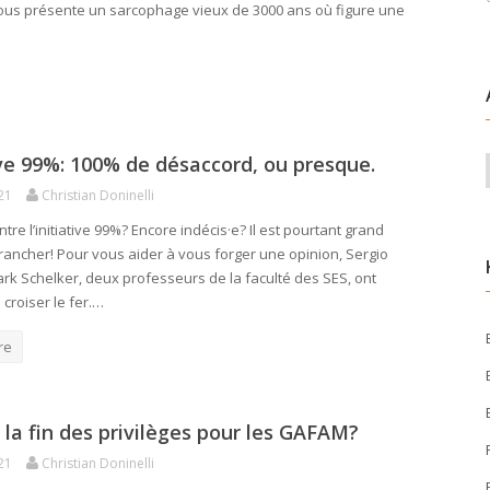
nous présente un sarcophage vieux de 3000 ans où figure une
ive 99%: 100% de désaccord, ou presque.
21
Christian Doninelli
tre l’initiative 99%? Encore indécis·e? Il est pourtant grand
rancher! Pour vous aider à vous forger une opinion, Sergio
ark Schelker, deux professeurs de la faculté des SES, ont
croiser le fer.…
re
 la fin des privilèges pour les GAFAM?
21
Christian Doninelli