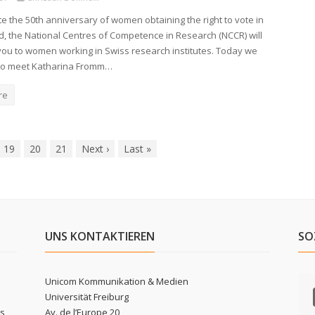
te the 50th anniversary of women obtaining the right to vote in
d, the National Centres of Competence in Research (NCCR) will
you to women working in Swiss research institutes. Today we
 to meet Katharina Fromm…
re
19
20
21
Next
›
Last
»
UNS KONTAKTIEREN
SO
Unicom Kommunikation & Medien
Universität Freiburg
ls
Av. de l’Europe 20