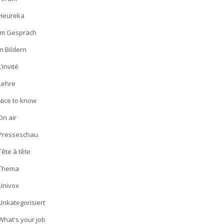
Heureka
Im Gespräch
In Bildern
L’invité
Lehre
Nice to know
On air
Presseschau
Tête à tête
Thema
Univox
Unkategorisiert
What's your job