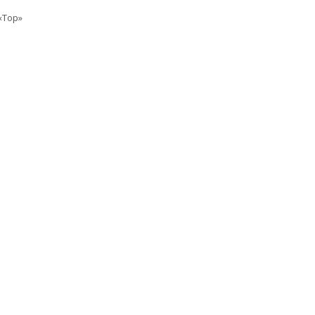
«Top»