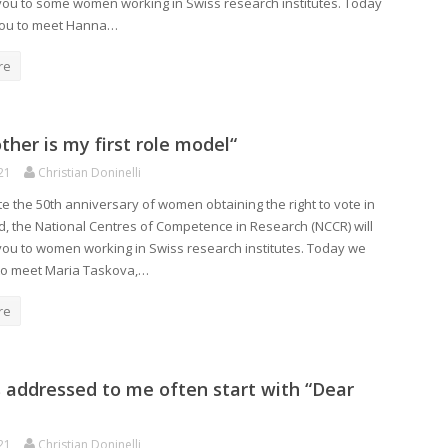
you to some women working in Swiss research institutes. Today
you to meet Hanna…
re
her is my first role model“
21
Christian Doninelli
te the 50th anniversary of women obtaining the right to vote in
d, the National Centres of Competence in Research (NCCR) will
you to women working in Swiss research institutes. Today we
 to meet Maria Taskova,…
re
s addressed to me often start with “Dear
21
Christian Doninelli