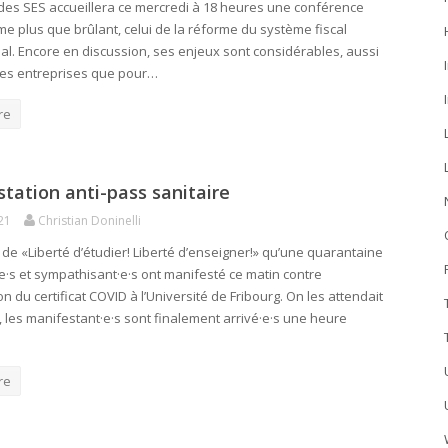
 des SES accueillera ce mercredi à 18 heures une conférence
me plus que brûlant, celui de la réforme du système fiscal
nal. Encore en discussion, ses enjeux sont considérables, aussi
les entreprises que pour…
re
tation anti-pass sanitaire
21
Christian Doninelli
i de «Liberté d’étudier! Liberté d’enseigner!» qu’une quarantaine
·e·s et sympathisant·e·s ont manifesté ce matin contre
ion du certificat COVID à l’Université de Fribourg. On les attendait
, les manifestant·e·s sont finalement arrivé·e·s une heure
re