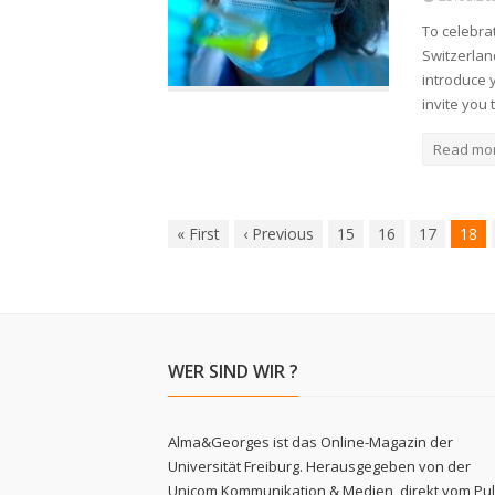
To celebra
Switzerlan
introduce 
invite you
Read mo
«
First
‹
Previous
15
16
17
18
WER SIND WIR ?
Alma&Georges ist das Online-Magazin der
Universität Freiburg. Herausgegeben von der
Unicom Kommunikation & Medien, direkt vom Pu