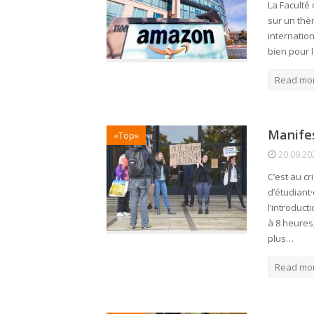
La Faculté
sur un thè
internatio
bien pour 
Read mo
Manifes
«Top»
20.09.20
C’est au cr
d’étudiant
l’introduct
à 8 heures
plus…
Read mo