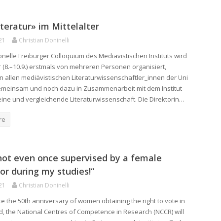
teratur» im Mittelalter
21
Christian Doninelli
ionelle Freiburger Colloquium des Mediävistischen Instituts wird
r (8.–10.9.) erstmals von mehreren Personen organisiert,
n allen mediävistischen Literaturwissenschaftler_innen der Uni
emeinsam und noch dazu in Zusammenarbeit mit dem Institut
eine und vergleichende Literaturwissenschaft. Die Direktorin…
re
not even once supervised by a female
or during my studies!“
21
Christian Doninelli
te the 50th anniversary of women obtaining the right to vote in
d, the National Centres of Competence in Research (NCCR) will