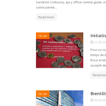
Sandrine Codourey, qui y officie comme guide, 
scène peinte…
Read more
Initiat
On air
21.09.20
Pour ou con
temps de t
Rossi et M
accepté de 
Read mo
Bientôt
On air
20.09.20