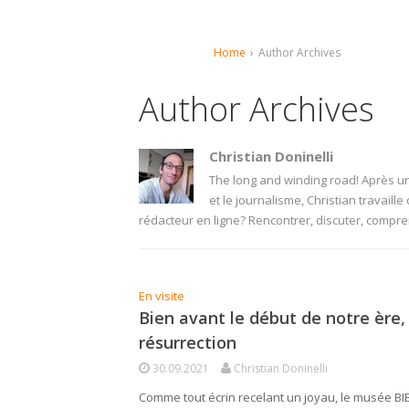
Home
›
Author Archives
Author Archives
Christian Doninelli
The long and winding road! Après un
et le journalisme, Christian travaille
rédacteur en ligne? Rencontrer, discuter, compren
En visite
Bien avant le début de notre ère,
résurrection
30.09.2021
Christian Doninelli
Comme tout écrin recelant un joyau, le musée BIB