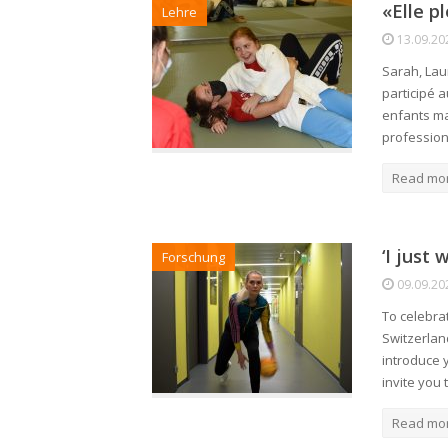
«Elle pl
Lehre
13.09.20
Sarah, Laur
participé 
enfants ma
profession
Read mo
‘I just
Forschung
09.09.20
To celebra
Switzerlan
introduce 
invite you
Read mo