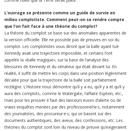
comme l’idée que la Terre serait plate.
L’ouvrage se présente comme un guide de survie en
milieu complotiste. Comment peut-on se rendre compte
que l’on fait face à une théorie du complot?
La théorie du complot se base sur des anomalies apparentes de
la version officielle. Elle ne possède pas de preuves en soi du
complot. Les complotistes vous diront que la balle ayant tué
Kennedy avait une trajectoire impossible, et certains l’ont
appelée la «balle magique», sur la base de l’analyse des
blessures de Kennedy et du sénateur qui était devant lui. En
réalité, il suffit de mettre les corps dans une position légèrement
décalée pour que la trajectoire de la balle soit parfaitement
rectiligne. L’Histoire nous démontre qu’il y a eu, qu’il y a et qu’il y
aura des complots, comme le Watergate, l’affaire Esptein, etc.,
mais pour les prouver il faut des lanceurs·euses d’alerte ou de
vraies enquêtes menées par des professionnel·le·s, notamment
des journalistes, des procureur·e·s, qui se basent sur des
documents authentiques, des aveux, des confessions, etc. Les
théories du complot sont loin du niveau de preuve qu’exigeraient