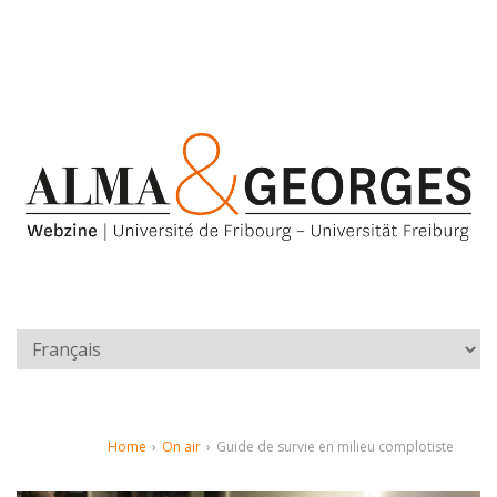
Home
›
On air
›
Guide de survie en milieu complotiste