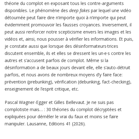
théorie du complot en exposant tous les contre-arguments
disponibles. Le phénomène des
deep fakes
par lequel une vidéo
détournée peut faire dire n’importe quoi à n’importe qui peut
évidemment promouvoir les fausses croyances. Inversement, il
peut aussi renforcer notre scepticisme envers les images et les
vidéos et, ainsi, nous pousser à vérifier les informations. Et puis,
je constate aussi que lorsque des désinformateurs·trices
discutent ensemble, ils et elles se dressent les un·e·s contre les
autres et s’accusent parfois de complot. Même si la
désinformation a de beaux jours devant elle, elle s’auto-détruit
parfois, et nous avons de nombreux moyens d’y faire face:
prévention (prebunking), vérification (debunking, fact-checking),
enseignement de l’esprit critique, etc.
Pascal Wagner-Egger et Gilles Bellevaut. Je ne suis pas
complotiste mais… : 30 théories du complot décryptées et
expliquées pour démêler le vrai du faux et moins se faire
manipuler. Lausanne, Editions 41 (2026).