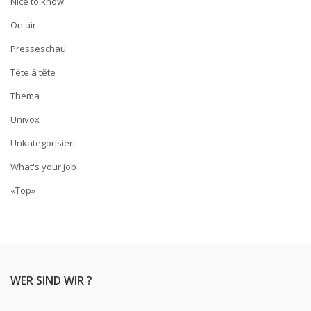
Nice to know
On air
Presseschau
Tête à tête
Thema
Univox
Unkategorisiert
What's your job
«Top»
WER SIND WIR ?