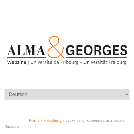
Home
›
Forschung
›
Les villes européennes, actrices de
l’histoire