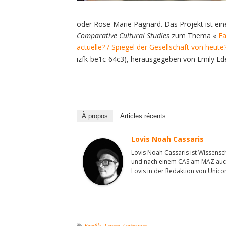
oder Rose-Marie Pagnard. Das Projekt ist ei
Comparative Cultural Studies
zum Thema «
Fa
actuelle? / Spiegel der Gesellschaft von heute
izfk-be1c-64c3), herausgegeben von Emily Eder
À propos
Articles récents
Lovis Noah Cassaris
Lovis Noah Cassaris ist Wissenscha
und nach einem CAS am MAZ auch al
Lovis in der Redaktion von Unic
Famille
,
Lettres
,
Littérature