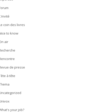
Forum
L'invité
Le coin des livres
Nice to know
On air
Recherche
Rencontre
Revue de presse
Tête à tête
Thema
Uncategorized
Univox
What's your job?