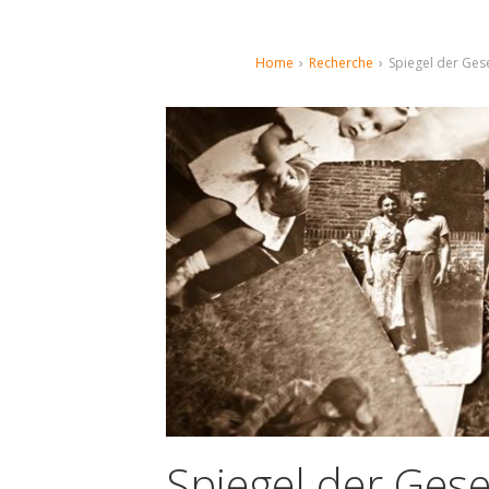
Home
›
Recherche
›
Spiegel der Gese
Spiegel der Gese