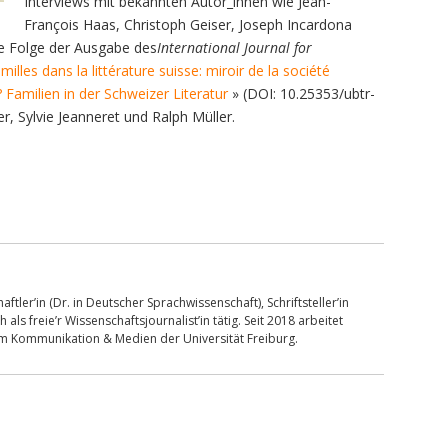
Interviews mit bekannten Autor_innen wie Jean-
François Haas, Christoph Geiser, Joseph Incardona
ne Folge der Ausgabe des
International Journal for
milles dans la littérature suisse: miroir de la société
?
Familien in der Schweizer Literatur
» (DOI: 10.25353/ubtr-
, Sylvie Jeanneret und Ralph Müller.
ftler’in (Dr. in Deutscher Sprachwissenschaft), Schriftsteller’in
s freie’r Wissenschaftsjournalist’in tätig. Seit 2018 arbeitet
om Kommunikation & Medien der Universität Freiburg.