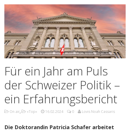
Für ein Jahr am Puls
der Schweizer Politik –
ein Erfahrungsbericht
On air
,
«Top»
16.02.2024
0
Lovis Noah Cassaris
Die Doktorandin Patricia Schafer arbeitet