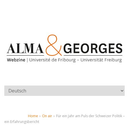
Home
›
On air
›
Für ein Jahr am Puls der Schweizer Politik –
ein Erfahrungsbericht