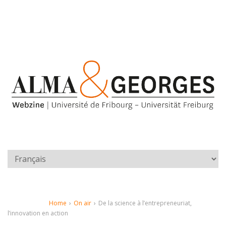
Home
›
On air
›
De la science à l’entrepreneuriat,
l’innovation en action