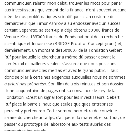
communiquer, ralentir mon débit, trouver les mots pour parler
aux investisseurs qui, venant de la finance, n’ont souvent aucune
idée de nos problématiques scientifiques.» Un costume de
démarcheur que Timur Ashirov a su endosser avec un succès
certain: Separatic, sa start-up a déjà obtenu 50’000 francs de
Venture Kick, 183’000 francs du Fonds national de la recherche
scientifique et Innosuisse (BRIDGE Proof of Concept grant) et,
dernièrement, un montant de150’000.- de la Fondation Gebert
Rüf pour laquelle le chercheur a même dû passer devant la
caméra. «Les bailleurs veulent s’assurer que nous puissions
communiquer avec les médias et avec le grand public. Il faut
donc se plier à certaines exigences auxquelles nous ne sommes
a priori
pas préparés». Son film de trois minutes et son dossier
d’une cinquantaine de pages ont su convaincre le jury de la
Fondation. «C’est un signal fort pour les investisseurs! Gebert
Rüf place la barre si haut que seules quelques entreprises
peuvent y prétendre.» Cette somme permettra de couvrir le
salaire du chercheur tadjik, d’acquérir du matériel, et surtout, de
passer du prototype de laboratoire aux tests auprès des
partenaires industriels.