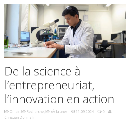
De la science à
l’entrepreneuriat,
l’innovation en action
On air
,
Recherche
,
«À la une»
11.09.2024
0
Christian Doninelli