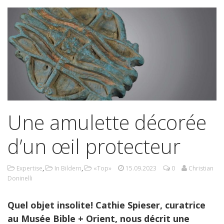
Une amulette décorée
d’un œil protecteur
Expertise
,
In Bildern
,
«Top»
15.09.2023
0
Christian
Doninelli
Quel objet insolite! Cathie Spieser, curatrice
au Musée Bible + Orient, nous décrit une