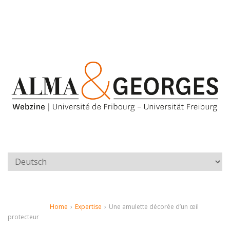
Home
›
Expertise
›
Une amulette décorée d’un œil
protecteur