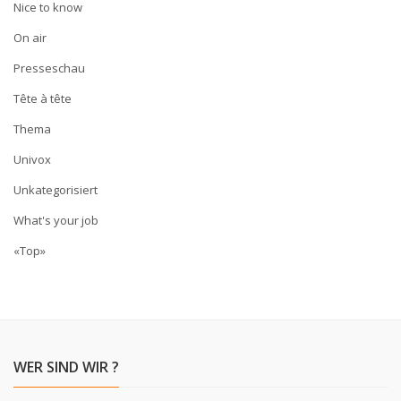
Nice to know
On air
Presseschau
Tête à tête
Thema
Univox
Unkategorisiert
What's your job
«Top»
WER SIND WIR ?