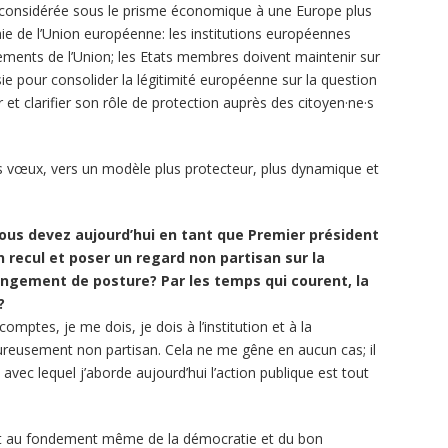
 considérée sous le prisme économique à une Europe plus
ie de l’Union européenne: les institutions européennes
ements de l’Union; les Etats membres doivent maintenir sur
sie pour consolider la légitimité européenne sur la question
 et clarifier son rôle de protection auprès des citoyen·ne·s
mes vœux, vers un modèle plus protecteur, plus dynamique et
vous devez aujourd’hui en tant que Premier président
 recul et poser un regard non partisan sur la
ngement de posture? Par les temps qui courent, la
?
mptes, je me dois, je dois à l’institution et à la
oureusement non partisan. Cela ne me gêne en aucun cas; il
vec lequel j’aborde aujourd’hui l’action publique est tout
effet au fondement même de la démocratie et du bon