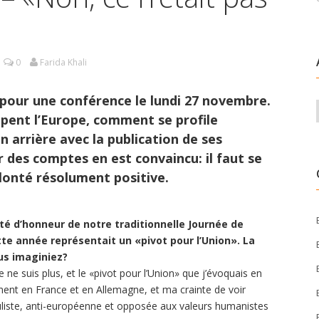
0
Farida Khali
 pour une conférence le lundi 27 novembre.
appent l’Europe, comment se profile
 en arrière avec la publication de ses
r des comptes en est convaincu: il faut se
olonté résolument positive.
vité d’honneur de notre traditionnelle Journée de
tte année représentait un «pivot pour l’Union». La
ous imaginiez?
e ne suis plus, et le «pivot pour l’Union» que j’évoquais en
ment en France et en Allemagne, et ma crainte de voir
puliste, anti-européenne et opposée aux valeurs humanistes