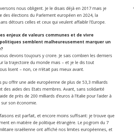
aversons nous obligent. Je le disais déjà en 2017 mais je
he des élections du Parlement européen en 2024, la
ns détours celles et ceux qui veulent affaiblir l’Europe.
es enjeux de valeurs communes et de vivre
opolitiques semblent malheureusement marquer un
e?
us devons toujours y croire. Je sais combien les derniers
 la trajectoire du monde mais – et je le dis tout
us lisent – non, ce n’était pas mieux avant.
pu offrir une aide européenne de plus de 53,3 milliards
t des aides des Etats membres. Avant, sans solidarité
e de près de 200 milliards d’euros à l’Italie pour l’aider à
e sur son économie.
faisons est parfait, et encore moins suffisant: je trouve que
ment en matière de politique étrangère. Le pogrom du 7
itaire israélienne ont affiché nos limites européennes, et