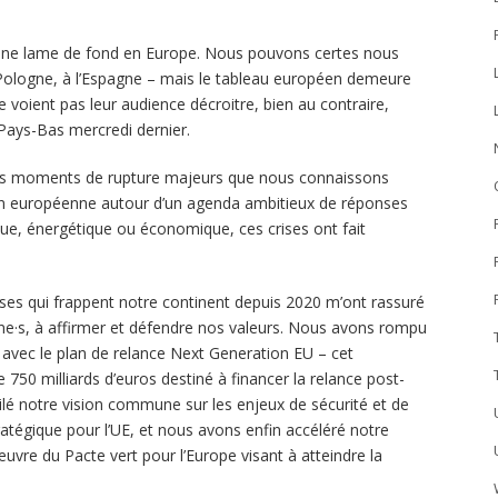
une lame de fond en Europe. Nous pouvons certes nous
la Pologne, à l’Espagne – mais le tableau européen demeure
ne voient pas leur audience décroitre, bien au contraire,
 Pays-Bas mercredi dernier.
les moments de rupture majeurs que nous connaissons
on européenne autour d’un agenda ambitieux de réponses
tique, énergétique ou économique, ces crises ont fait
ses qui frappent notre continent depuis 2020 m’ont rassuré
ne·s, à affirmer et défendre nos valeurs. Nous avons rompu
vec le plan de relance Next Generation EU – cet
750 milliards d’euros destiné à financer la relance post-
é notre vision commune sur les enjeux de sécurité et de
ratégique pour l’UE, et nous avons enfin accéléré notre
uvre du Pacte vert pour l’Europe visant à atteindre la