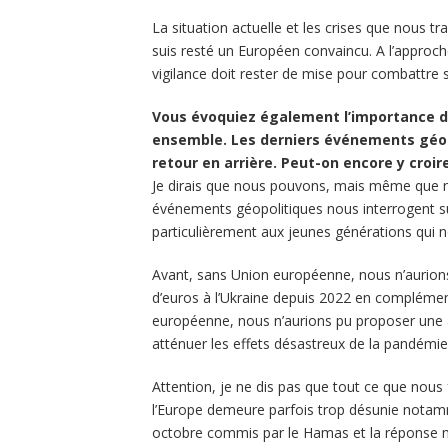
La situation actuelle et les crises que nous tr
suis resté un Européen convaincu. A l’approc
vigilance doit rester de mise pour combattre sa
Vous évoquiez également l’importance d
ensemble. Les derniers événements gé
retour en arrière. Peut-on encore y croir
Je dirais que nous pouvons, mais même que no
événements géopolitiques nous interrogent sur
particulièrement aux jeunes générations qui no
Avant, sans Union européenne, nous n’aurions 
d’euros à l’Ukraine depuis 2022 en complémen
européenne, nous n’aurions pu proposer une aid
atténuer les effets désastreux de la pandémi
Attention, je ne dis pas que tout ce que nous 
l’Europe demeure parfois trop désunie notam
octobre commis par le Hamas et la réponse mil