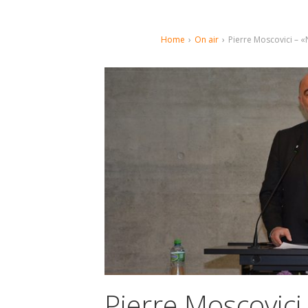
Home
›
On air
›
Pierre Moscovici – «
Pierre Moscovici 