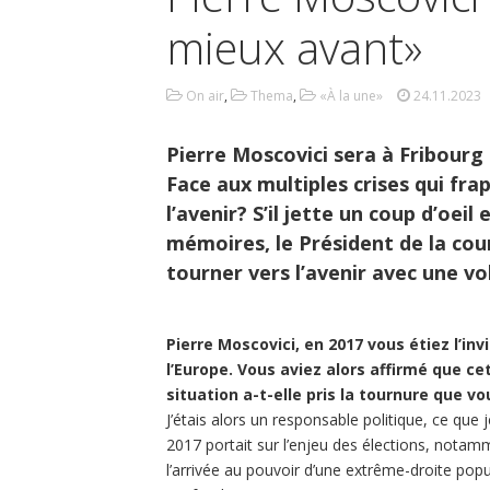
mieux avant»
On air
,
Thema
,
«À la une»
24.11.2023
Pierre Moscovici sera à Fribourg
Face aux multiples crises qui fr
l’avenir? S’il jette un coup d’oeil
mémoires, le Président de la cou
tourner vers l’avenir avec une v
Pierre Moscovici, en 2017 vous étiez l’in
l’Europe. Vous aviez alors affirmé que ce
situation a-t-elle pris la tournure que v
J’étais alors un responsable politique, ce que j
2017 portait sur l’enjeu des élections, notam
l’arrivée au pouvoir d’une extrême-droite po