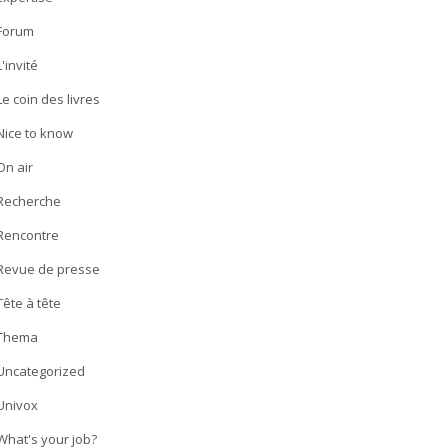
Forum
L'invité
Le coin des livres
Nice to know
On air
Recherche
Rencontre
Revue de presse
Tête à tête
Thema
Uncategorized
Univox
What's your job?