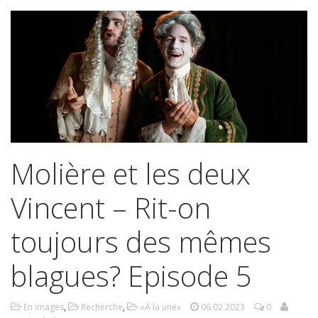
Molière et les deux
Vincent – Rit-on
toujours des mêmes
blagues? Episode 5
En images
,
Recherche
,
«À la une»
06.02.2023
0