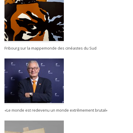
Fribourg sur la mappemonde des cinéastes du Sud
«Le monde est redevenu un monde extrêmement brutal»