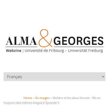
Home
›
En images
›
Molière et les deux Vincent – Rit-on
toujours des mêmes blagues? Episode 5