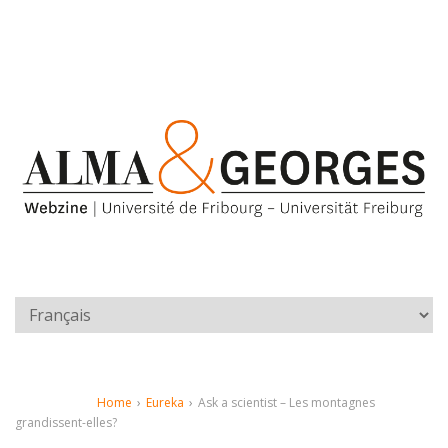
Home
›
Eureka
›
Ask a scientist – Les montagnes
grandissent-elles?