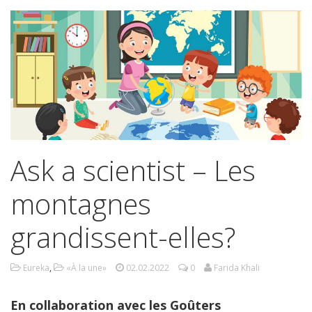
Ask a scientist – Les
montagnes
grandissent-elles?
Eureka
,
«À la une»
02.02.2022
0
Farida Khali
En collaboration avec les Goûters