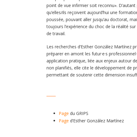
point de vue infirmier soit reconnu». D’autant 
qu’elles/ils reçoivent aujourd’hui une formatio
poussée, pouvant aller jusqu’au doctorat, mai
toujours l’expérience du choc de la réalité sur 
de travail.
Les recherches d’Esther González Martínez p
préparer en amont les futur·e·s professionnel
application pratique, liée aux enjeux autour de l
non planifiés, elle cite le développement d
permettant de soutenir cette dimension insuff
_____
Page
du GRIPS
Page
d’Esther González Martínez