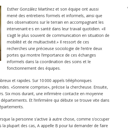
Esther González Martínez et son équipe ont aussi
mené des entretiens formels et informels, ainsi que
des observations sur le terrain en accompagnant les
intervenant·e·s en santé dans leur travail quotidien. «Il
s’agit le plus souvent de communication en situation de
mobilité et de multiactivité.» Il ressort de ces
recherches une précieuse sociologie de l’entre deux
portes qui montre l’importance de ces échanges
informels dans la coordination des soins et le
fonctionnement des équipes.
reux et rapides. Sur 10 000 appels téléphoniques
ndes. «Sonnerie comprise», précise la chercheuse. Ensuite,
eurs. Six mois durant, une infirmière contacte en moyenne
épartements. Et l’infirmière qui débute se trouve vite dans
départements.
orsque la personne s’active à autre chose, comme s’occuper
s la plupart des cas, A appelle B pour lui demander de faire