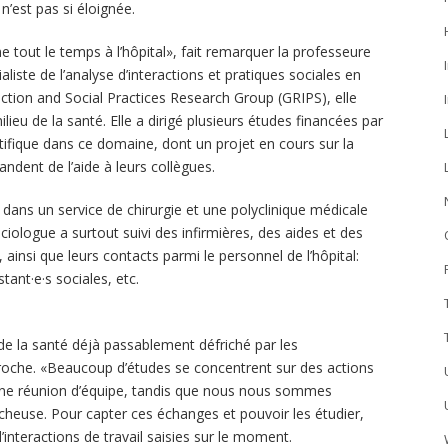
 n’est pas si éloignée.
 tout le temps à l’hôpital», fait remarquer la professeure
aliste de l’analyse d’interactions et pratiques sociales en
raction and Social Practices Research Group (GRIPS), elle
ieu de la santé. Elle a dirigé plusieurs études financées par
ntifique dans ce domaine, dont un projet en cours sur la
andent de l’aide à leurs collègues.
dans un service de chirurgie et une polyclinique médicale
ciologue a surtout suivi des infirmières, des aides et des
insi que leurs contacts parmi le personnel de l’hôpital:
tant·e·s sociales, etc.
e la santé déjà passablement défriché par les
proche. «Beaucoup d’études se concentrent sur des actions
 une réunion d’équipe, tandis que nous nous sommes
ercheuse. Pour capter ces échanges et pouvoir les étudier,
d’interactions de travail saisies sur le moment.