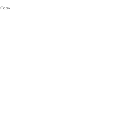
«Top»