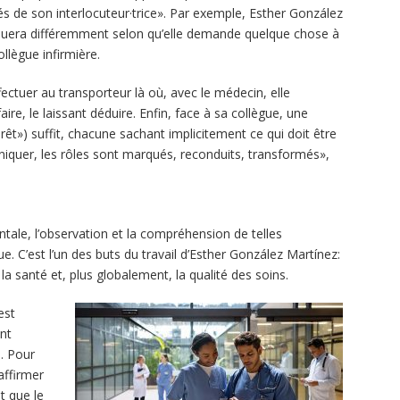
és de son interlocuteur·trice». Par exemple, Esther González
quera différemment selon qu’elle demande quelque chose à
llègue infirmière.
fectuer au transporteur là où, avec le médecin, elle
 faire, le laissant déduire. Enfin, face à sa collègue, une
rêt») suffit, chacune sachant implicitement ce qui doit être
niquer, les rôles sont marqués, reconduits, transformés»,
tale, l’observation et la compréhension de telles
 C’est l’un des buts du travail d’Esther González Martínez:
a santé et, plus globalement, la qualité des soins.
est
ent
s. Pour
affirmer
t que le