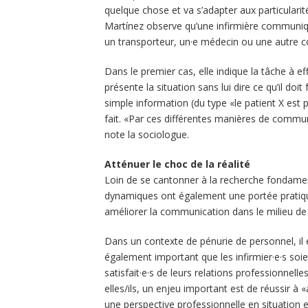
quelque chose et va s’adapter aux particularit
Martínez observe qu’une infirmière communi
un transporteur, un·e médecin ou une autre co
Dans le premier cas, elle indique la tâche à ef
présente la situation sans lui dire ce qu’il doit
simple information (du type «le patient X est p
fait. «Par ces différentes manières de commu
note la sociologue.
Atténuer le choc de la réalité
Loin de se cantonner à la recherche fondamen
dynamiques ont également une portée pratique.
améliorer la communication dans le milieu de l
Dans un contexte de pénurie de personnel, il 
également important que les infirmier·e·s soi
satisfait·e·s de leurs relations professionnelle
elles/ils, un enjeu important est de réussir à «
une perspective professionnelle en situation e