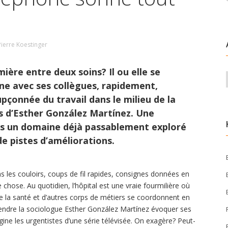
Pierre Koestinger
mière entre deux soins? Il ou elle se
e avec ses collègues, rapidement,
çonnée du travail dans le milieu de la
s d’Esther González Martínez. Une
ans un domaine déjà passablement exploré
de pistes d’améliorations.
 les couloirs, coups de fil rapides, consignes données en
e chose. Au quotidien, l’hôpital est une vraie fourmilière où
de la santé et d’autres corps de métiers se coordonnent en
ndre la sociologue Esther González Martínez évoquer ses
ine les urgentistes d’une série télévisée. On exagère? Peut-