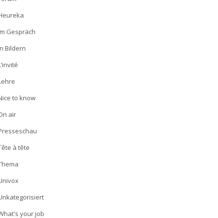
Heureka
Im Gespräch
In Bildern
L’invité
Lehre
Nice to know
On air
Presseschau
Tête à tête
Thema
Univox
Unkategorisiert
What's your job