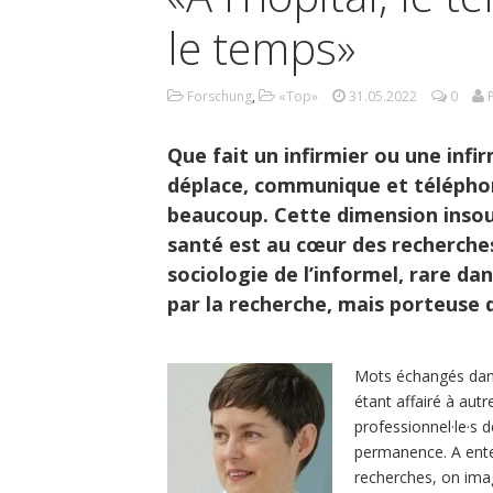
le temps»
Forschung
,
«Top»
31.05.2022
0
Que fait un infirmier ou une infir
déplace, communique et téléphon
beaucoup. Cette dimension insoup
santé est au cœur des recherche
sociologie de l’informel, rare d
par la recherche, mais porteuse 
Mots échangés dans
étant affairé à autr
professionnel·le·s 
permanence. A ente
recherches, on imag