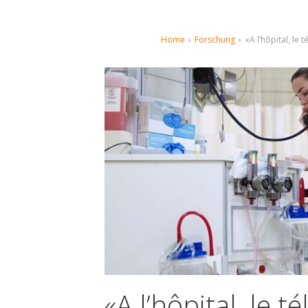
Home
›
Forschung
›
«A l’hôpital, le
«A l’hôpital, le 