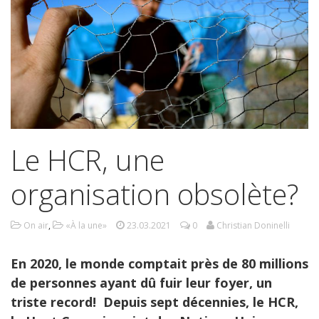
Le HCR, une
organisation obsolète?
On air
,
«À la une»
23.03.2021
0
Christian Doninelli
En 2020, le monde comptait près de 80 millions
de personnes ayant dû fuir leur foyer, un
triste record! Depuis sept décennies, le HCR,