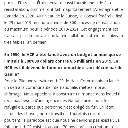
par les Etats. Les États peuvent aussi fournir une aide à la
réinstallation, comme l’ont fait majoritairement l’Allemagne et le
Canada en 2020. Au niveau de la Suisse, le Conseil fédéral a fixé
le 29 mai 2019 un quota annuel de 800 places de réinstallation
au maximum pour la période 2019-2021. Cet engagement est
d’autant plus important que la réinstallation a atteint des niveaux
très faibles l’an dernier.
En 1950, le HCR a été lancé avec un budget annuel qui se
limitait à 300’000 dollars contre 8,6 milliards en 2019. Le
HCR est-il devenu le fameux «machin» tant décrié par de
Gaulle?
Pour le 70e anniversaire du HCR, le Haut Commissaire a lancé
un défi à la communauté internationale: mettez-moi au
chômage. Nous appelons à construire un monde dans lequel il
n’y a pas besoin d’une agence des Nations unies pour les
réfugié·e·s, parce que personne n’est obligé de fuir. En l’état
actuel des choses, notre travail est toutefois crucial – et
pourtant, le paradoxe est que nous ne devrions pas exister. Le
fait que le HCR existe toujours, 70 ans après sa création, n’est