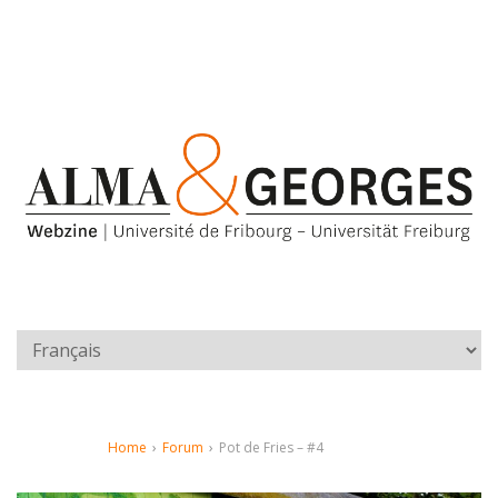
Home
›
Forum
›
Pot de Fries – #4