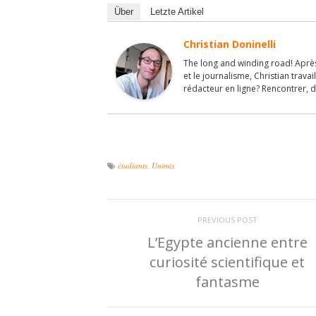
Über
Letzte Artikel
Christian Doninelli
The long and winding road! Après
et le journalisme, Christian travai
rédacteur en ligne? Rencontrer, d
étudiants
,
Unimix
PREVIOUS POST
L’Egypte ancienne entre
curiosité scientifique et
fantasme