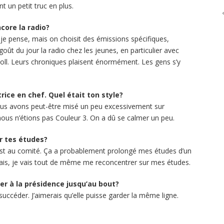
t un petit truc en plus.
core la radio?
 je pense, mais on choisit des émissions spécifiques,
ût du jour la radio chez les jeunes, en particulier avec
oll. Leurs chroniques plaisent énormément. Les gens s’y
rice en chef. Quel était ton style?
 nous avons peut-être misé un peu excessivement sur
nous n’étions pas Couleur 3. On a dû se calmer un peu.
r tes études?
st au comité. Ça a probablement prolongé mes études d’un
ais, je vais tout de même me reconcentrer sur mes études.
ter à la présidence jusqu’au bout?
ccéder. J’aimerais qu’elle puisse garder la même ligne.