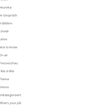
Heureka
Im Gespräch
In Bildern
L’invité
Lehre
Nice to know
On air
Presseschau
Tête à tête
Thema
Univox
Unkategorisiert
What's your job