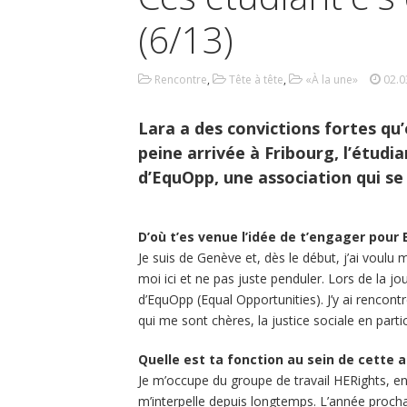
(6/13)
Rencontre
,
Tête à tête
,
«À la une»
02.0
Lara a des convictions fortes qu
peine arrivée à Fribourg, l’étudi
d’EquOpp, une association qui se 
D’où t’es venue l’idée de t’engager pour
Je suis de Genève et, dès le début, j’ai voulu 
moi ici et ne pas juste penduler. Lors de la jo
d’EquOpp (Equal Opportunities). J’y ai renco
qui me sont chères, la justice sociale en partic
Quelle est ta fonction au sein de cette 
Je m’occupe du groupe de travail HERights, en
m’interpelle depuis longtemps. L’année procha