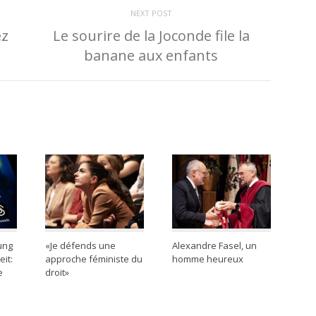
NEXT POST
ez
Le sourire de la Joconde file la
banane aux enfants
ung
«Je défends une
Alexandre Fasel, un
it:
approche féministe du
homme heureux
e
droit»