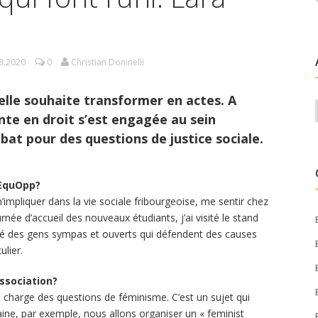
3.2020
0
Christian Doninelli
’elle souhaite transformer en actes. A
ante en droit s’est engagée au sein
bat pour des questions de justice sociale.
 EquOpp?
m’impliquer dans la vie sociale fribourgeoise, me sentir chez
urnée d’accueil des nouveaux étudiants, j’ai visité le stand
ntré des gens sympas et ouverts qui défendent des causes
ulier.
association?
 charge des questions de féminisme. C’est un sujet qui
ine, par exemple, nous allons organiser un « feminist