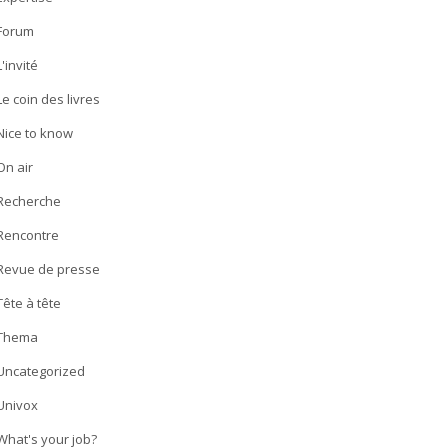
Forum
L'invité
Le coin des livres
Nice to know
On air
Recherche
Rencontre
Revue de presse
Tête à tête
Thema
Uncategorized
Univox
What's your job?