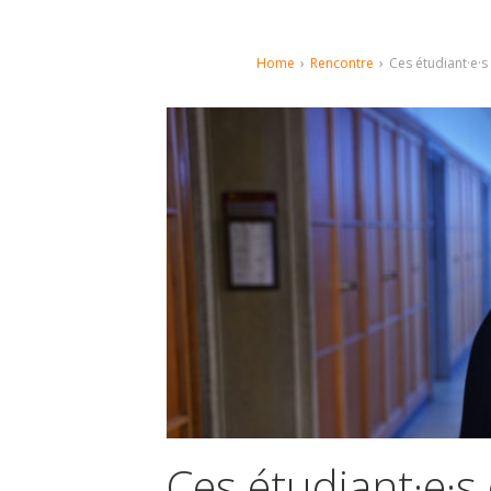
Home
›
Rencontre
›
Ces étudiant·e·s 
Ces étudiant·e·s 