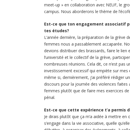
meet-up » en collaboration avec NEUF, le gro
campus. Nous aborderons le thème de l’écof
Est-ce que ton engagement associatif p
tes études?
L’année dernière, la préparation de la grève d
femmes nous a passablement accaparée. No
devions distribuer des brassards, faire le lien 
l’université et le collectif de la grève, participe
nombreuses réunions. Cela dit, ce n’est pas u
investissement excessif qui empiète sur mes 
même si, dernièrement, j’ai préféré rédiger un
discours pour la journée des violences faites 
femmes plutôt que de faire mes exercices de 
pénal.
Est-ce que cette expérience t’a permis
Je dirais plutôt que ça m’a aidée à mettre e
s’engage dans la vie associative, quelle qu’ell
débattre, à organiser des événements, à collab