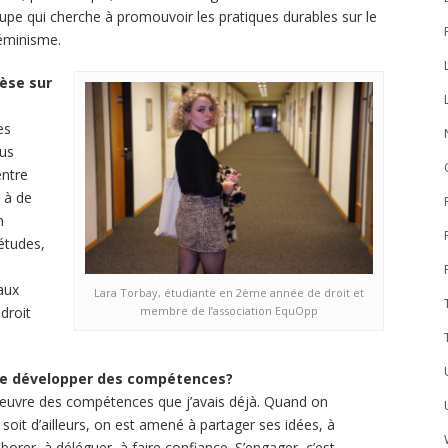
upe qui cherche à promouvoir les pratiques durables sur le
éminisme.
èse sur
es
us
entre
r à de
n
études,
aux
Lara Torbay, étudiante en 2ème année de droit et
droit
membre de l’association EquOpp
 de développer des compétences?
n œuvre des compétences que j’avais déjà. Quand on
e soit d’ailleurs, on est amené à partager ses idées, à
orer, à déléguer, à faire confiance. S’engager, c’est