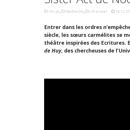
On air
,
Recherche
,
«À la une»
18.12.20
Entrer dans les ordres n’empêche
siècle, les sœurs carmélites se 
théâtre inspirées des Ecritures.
de Huy
, des chercheuses de l’Univ