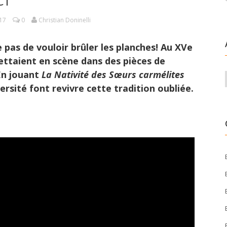
17
0
Christian Doninelli
 pas de vouloir brûler les planches! Au XVe
mettaient en scène dans des pièces de
 En jouant
La Nativité des Sœurs carmélites
ersité font revivre cette tradition oubliée.