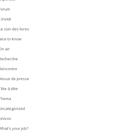
Forum
L'invité
Le coin des livres
Nice to know
On air
Recherche
Rencontre
Revue de presse
Tête à tête
Thema
Uncategorized
Univox
What's your job?