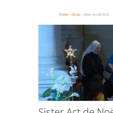
Home
›
On air
›
Sister Act de Noël
Sister Act de No