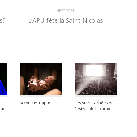
NEXT POST
s?
L’APU fête la Saint-Nicolas
e
Accouche, Papa!
Les stars cachées du
que
Festival de Locarno