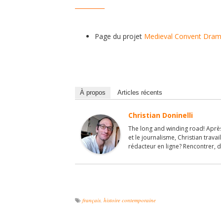
__________
Page du projet
Medieval Convent Dra
À propos
Articles récents
Christian Doninelli
The long and winding road! Après
et le journalisme, Christian travai
rédacteur en ligne? Rencontrer, d
français
,
histoire contemporaine