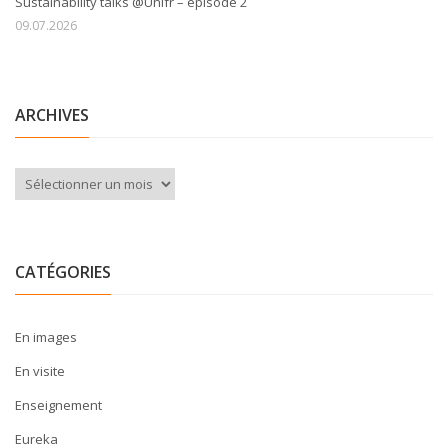
Sustainability talks @Unifr – épisode 2
09.07.2026
ARCHIVES
Archives
CATÉGORIES
En images
En visite
Enseignement
Eureka