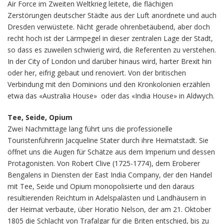
Air Force im Zweiten Weltkrieg leitete, die flächigen
Zerstörungen deutscher Städte aus der Luft anordnete und auch
Dresden verwüstete. Nicht gerade ohrenbetäubend, aber doch
recht hoch ist der Lärmpegel in dieser zentralen Lage der Stadt,
so dass es zuweilen schwierig wird, die Referenten zu verstehen.
In der City of London und darüber hinaus wird, harter Brexit hin
oder her, eifrig gebaut und renoviert. Von der britischen
Verbindung mit den Dominions und den Kronkolonien erzählen
etwa das «Australia House» oder das «India House» in Aldwych.
Tee, Seide, Opium
Zwei Nachmittage lang führt uns die professionelle
Touristenführerin Jacqueline Stater durch ihre Heimatstadt. Sie
öffnet uns die Augen für Schätze aus dem Imperium und dessen
Protagonisten. Von Robert Clive (1725-1774), dem Eroberer
Bengalens in Diensten der East India Company, der den Handel
mit Tee, Seide und Opium monopolisierte und den daraus
resultierenden Reichtum in Adelspalästen und Landhäusern in
der Heimat verbaute, über Horatio Nelson, der am 21. Oktober
1805 die Schlacht von Trafalgar für die Briten entschied, bis zu