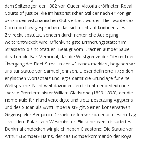
dem Spitzbogen der 1882 von Queen Victoria eröffneten Royal
Courts of Justice, die im historistischen Stil der nach er Königin
benannten viktorianischen Gotik erbaut wurden. Hier wurde das
Common Law gesprochen, das sich nicht auf kontinentales
Zivilrecht abstützt, sondern durch richterliche Auslegung
weiterentwickelt wird. Offenkundigste Erinnerungsstätten im
Strassenbild sind Statuen. Beäugt vom Drachen auf der Säule
des Temple Bar Memorial, das die Westgrenze der City und den
Übergang der Fleet Street in den «Strand» markiert, begaben wir
uns zur Statue von Samuel Johnson. Dieser definierte 1755 den
englischen Wortschatz und legte damit die Grundlage für eine
Weltsprache. Nicht weit davon entfernt steht der bedeutende
liberale Premierminister William Gladstone (1809-1898), der die
Home Rule für Irland verteidigte und trotz Besetzung Ägyptens
und des Sudan als «Anti-Imperialist» gilt. Seinen konservativen
Gegenspieler Benjamin Disraeli treffen wir später an diesem Tag
– vor dem Palast von Westminster. Ein kontrovers diskutiertes
Denkmal entdecken wir gleich neben Gladstone: Die Statue von
Arthur «Bomber» Harris, der das Bomberkommando der Royal