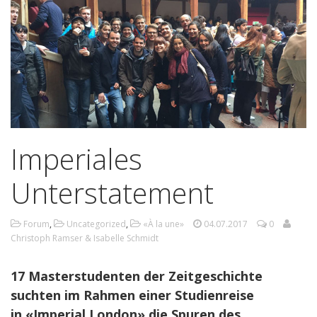
Imperiales
Unterstatement
Forum
,
Uncategorized
,
«À la une»
04.07.2017
0
Christoph Ramser & Isabelle Schmidt
17 Masterstudenten der Zeitgeschichte
suchten im Rahmen einer Studienreise
in «Imperial London» die Spuren des