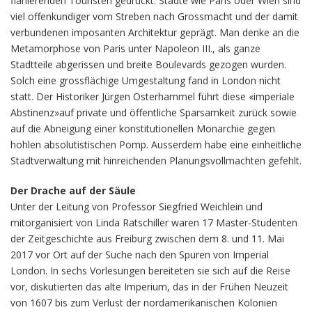
flanierenden Touristen gedrückt. Städte wie Paris oder Wien sind
viel offenkundiger vom Streben nach Grossmacht und der damit
verbundenen imposanten Architektur geprägt. Man denke an die
Metamorphose von Paris unter Napoleon III., als ganze
Stadtteile abgerissen und breite Boulevards gezogen wurden.
Solch eine grossflächige Umgestaltung fand in London nicht
statt. Der Historiker Jürgen Osterhammel führt diese «imperiale
Abstinenz»auf private und öffentliche Sparsamkeit zurück sowie
auf die Abneigung einer konstitutionellen Monarchie gegen
hohlen absolutistischen Pomp. Ausserdem habe eine einheitliche
Stadtverwaltung mit hinreichenden Planungsvollmachten gefehlt.
Der Drache auf der Säule
Unter der Leitung von Professor Siegfried Weichlein und
mitorganisiert von Linda Ratschiller waren 17 Master-Studenten
der Zeitgeschichte aus Freiburg zwischen dem 8. und 11. Mai
2017 vor Ort auf der Suche nach den Spuren von Imperial
London. In sechs Vorlesungen bereiteten sie sich auf die Reise
vor, diskutierten das alte Imperium, das in der Frühen Neuzeit
von 1607 bis zum Verlust der nordamerikanischen Kolonien