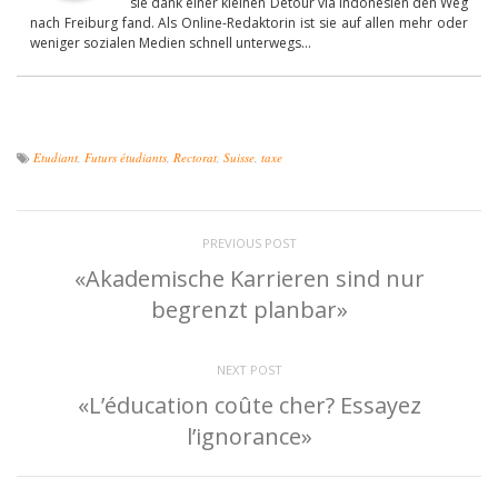
sie dank einer kleinen Detour via Indonesien den Weg
nach Freiburg fand. Als Online-Redaktorin ist sie auf allen mehr oder
weniger sozialen Medien schnell unterwegs...
Etudiant
,
Futurs étudiants
,
Rectorat
,
Suisse
,
taxe
PREVIOUS POST
«Akademische Karrieren sind nur
begrenzt planbar»
NEXT POST
«L’éducation coûte cher? Essayez
l’ignorance»