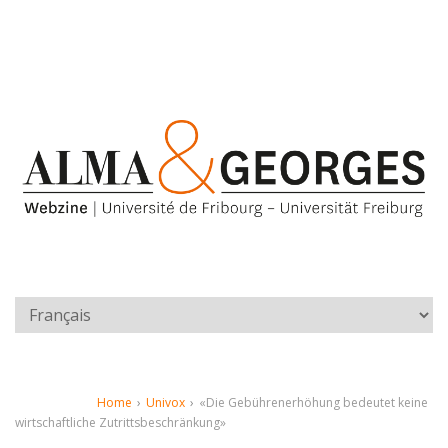
Home
›
Univox
›
«Die Gebührenerhöhung bedeutet keine
wirtschaftliche Zutrittsbeschränkung»