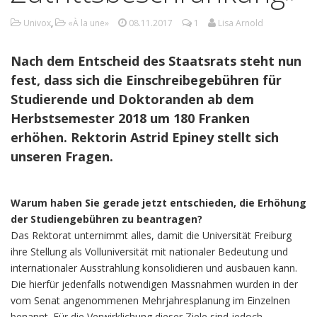
Univox
,
«À la une»
08.11.2017
1
Lisa Arnold
Nach dem Entscheid des Staatsrats steht nun
fest, dass sich die Einschreibegebühren für
Studierende und Doktoranden ab dem
Herbstsemester 2018 um 180 Franken
erhöhen. Rektorin Astrid Epiney stellt sich
unseren Fragen.
Warum haben Sie gerade jetzt entschieden, die Erhöhung
der Studiengebühren zu beantragen?
Das Rektorat unternimmt alles, damit die Universität Freiburg
ihre Stellung als Volluniversität mit nationaler Bedeutung und
internationaler Ausstrahlung konsolidieren und ausbauen kann.
Die hierfür jedenfalls notwendigen Massnahmen wurden in der
vom Senat angenommenen Mehrjahresplanung im Einzelnen
benannt. Für die Verwirklichung dieser Ziele sind jedoch