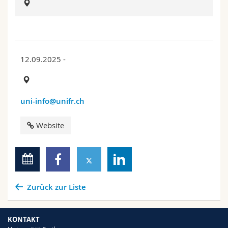
Math.-Nat. und Med. Fak.
Mitarbeitende
Webmail
Interfakultär
Doktorierende
Vorlesungsverzeichnis
12.09.2025 -
MyUnifr
uni-info@unifr.ch
Website
Zurück zur Liste
KONTAKT