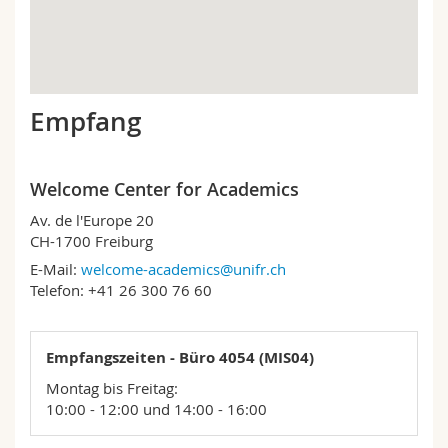
Math.-Nat. und Med. Fak.
Mitarbeitende
Webmail
Interfakultär
Doktorierende
Vorlesungsverzeichnis
Empfang
MyUnifr
Welcome Center for Academics
Av. de l'Europe 20
CH-1700 Freiburg
E-Mail:
welcome-academics@unifr.ch
Telefon: +41 26 300 76 60
Empfangszeiten - Büro 4054 (MIS04)
Montag bis Freitag:
10:00 - 12:00 und 14:00 - 16:00