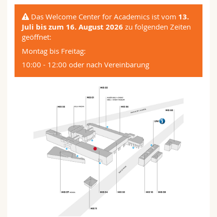
Das Welcome Center for Academics ist vom
13.
Juli bis zum 16. August 2026
zu folgenden Zeiten
geöffnet:
Montag bis Freitag:
10:00 - 12:00 oder nach Vereinbarung