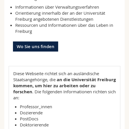
Math.-Nat. und Med. Fak.
Mitarbeitende
Webmail
Informationen über Verwaltungsverfahren
Orientierung innerhalb der an der Universität
Freiburg angebotenen Dienstleistungen
Interfakultär
Doktorierende
Vorlesungsverzeichnis
Ressourcen und Informationen über das Leben in
Freiburg
MyUnifr
Wo Sie uns finden
Diese Webseite richtet sich an ausländische
Staatsangehörige, die
an die Universität Freiburg
kommen, um hier zu arbeiten oder zu
forschen
. Die folgenden Informationen richten sich
an:
Professor_innen
Dozierende
PostDocs
Doktorierende