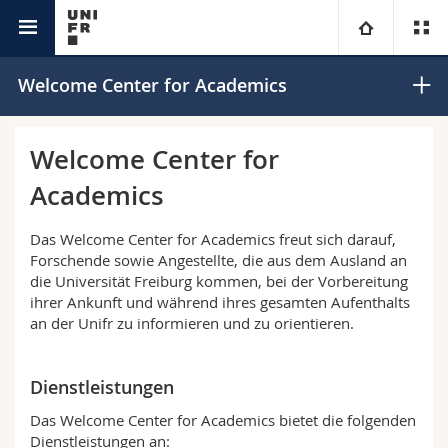
Welcome Center
Universität
Welcome Center for Academics
Fakultäten
Studium
Welcome Center for
Academics
Informationen für
Campus
Theologische Fak.
Das Welcome Center for Academics freut sich darauf,
Forschung
Ressourcen
Rechtswissenschaftliche Fak.
Studieninteressierte
Forschende sowie Angestellte, die aus dem Ausland an
die Universität Freiburg kommen, bei der Vorbereitung
Universität
Wirtschafts- und Sozialwissenschaftliche Fak.
Studierende
Personenverzeichnis
ihrer Ankunft und während ihres gesamten Aufenthalts
an der Unifr zu informieren und zu orientieren.
Weiterbildung
Philosophische Fak.
Medien
Ortsplan
Dienstleistungen
Fak. für Erziehungs- und Bildungswissenschaften
Forschende
Bibliotheken
Das Welcome Center for Academics bietet die folgenden
Dienstleistungen an: