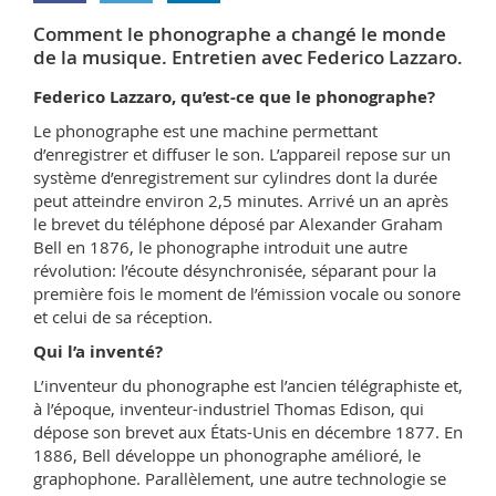
Sciences et médecine
Collaborateurs
Webmail
Comment le phonographe a changé le monde
de la musique. Entretien avec Federico Lazzaro.
Interfacultaire
Doctorants
Programme des cours
Federico Lazzaro, qu’est-ce que le phonographe?
Le phonographe est une machine permettant
MyUnifr
d’enregistrer et diffuser le son. L’appareil repose sur un
système d’enregistrement sur cylindres dont la durée
peut atteindre environ 2,5 minutes. Arrivé un an après
le brevet du téléphone déposé par Alexander Graham
Bell en 1876, le phonographe introduit une autre
révolution: l’écoute désynchronisée, séparant pour la
première fois le moment de l’émission vocale ou sonore
et celui de sa réception.
Qui l’a inventé?
L’inventeur du phonographe est l’ancien télégraphiste et,
à l’époque, inventeur-industriel Thomas Edison, qui
dépose son brevet aux États-Unis en décembre 1877. En
1886, Bell développe un phonographe amélioré, le
graphophone. Parallèlement, une autre technologie se