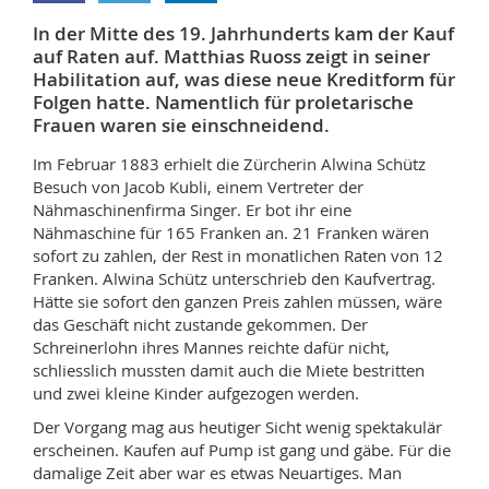
Sciences et médecine
Collaborateurs
Webmail
In der Mitte des 19. Jahrhunderts kam der Kauf
auf Raten auf. Matthias Ruoss zeigt in seiner
Interfacultaire
Doctorants
Programme des cours
Habilitation auf, was diese neue Kreditform für
Folgen hatte. Namentlich für proletarische
Frauen waren sie einschneidend.
MyUnifr
Im Februar 1883 erhielt die Zürcherin Alwina Schütz
Besuch von Jacob Kubli, einem Vertreter der
Nähmaschinenfirma Singer. Er bot ihr eine
Nähmaschine für 165 Franken an. 21 Franken wären
sofort zu zahlen, der Rest in monatlichen Raten von 12
Franken. Alwina Schütz unterschrieb den Kaufvertrag.
Hätte sie sofort den ganzen Preis zahlen müssen, wäre
das Geschäft nicht zustande gekommen. Der
Schreinerlohn ihres Mannes reichte dafür nicht,
schliesslich mussten damit auch die Miete bestritten
und zwei kleine Kinder aufgezogen werden.
Der Vorgang mag aus heutiger Sicht wenig spektakulär
erscheinen. Kaufen auf Pump ist gang und gäbe. Für die
damalige Zeit aber war es etwas Neuartiges. Man