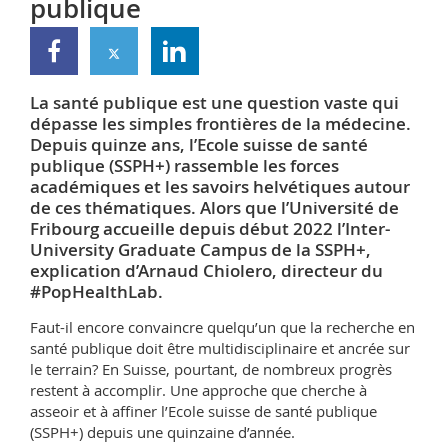
publique
Sciences et médecine
Collaborateurs
Webmail
Interfacultaire
Doctorants
Programme des cours
La santé publique est une question vaste qui
dépasse les simples frontières de la médecine.
MyUnifr
Depuis quinze ans, l’Ecole suisse de santé
publique (SSPH+) rassemble les forces
académiques et les savoirs helvétiques autour
de ces thématiques. Alors que l’Université de
Fribourg accueille depuis début 2022 l’Inter-
University Graduate Campus de la SSPH+,
explication d’Arnaud Chiolero, directeur du
#PopHealthLab.
Faut-il encore convaincre quelqu’un que la recherche en
santé publique doit être multidisciplinaire et ancrée sur
le terrain? En Suisse, pourtant, de nombreux progrès
restent à accomplir. Une approche que cherche à
asseoir et à affiner l’Ecole suisse de santé publique
(SSPH+) depuis une quinzaine d’année.