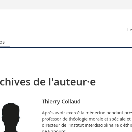
Vous êtes
Le
Futurs étudia
Etudiants
os
conomiques et sociales et management
Médias
 sciences humaines
Chercheurs
 l'éducation et de la formation
Collaborateu
t médecine
Doctorants
aire
chives de l'auteur·e
Thierry Collaud
Après avoir exercé la médecine pendant près
professor de théologie morale et spéciale et 
directeur de l'Institut interdisciplinaire d'ét
de Fribourg.