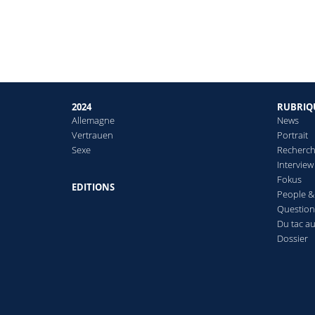
2024
RUBRIQ
Allemagne
News
Vertrauen
Portrait
Sexe
Recherch
Interview
Fokus
EDITIONS
People 
Question
Du tac au
Dossier