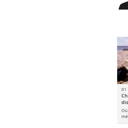
01 
Ch
di
Où 
mém