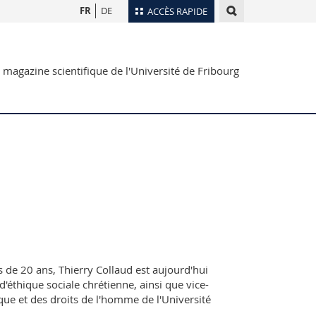
FR
DE
ACCÈS RAPIDE
Annuaire du personnel
 magazine scientifique de l'Université de Fribourg
Plan d'accès
nts
Bibliothèques
Webmail
rs
Programme des cours
MyUnifr
 de 20 ans, Thierry Collaud est aujourd'hui
d'éthique sociale chrétienne, ainsi que vice-
hique et des droits de l'homme de l'Université