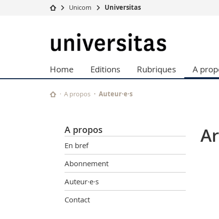
Unicom
Universitas
Université
Facultés
Universitas
Etudes
Théologie
Campus
Droit
Home
Editions
Rubriques
A prop
Recherche
Sciences é
Université
Lettres et
Formation continue
Sciences de
A propos
Auteur·e·s
Sciences e
Interfacult
A propos
Ar
En bref
Abonnement
Auteur·e·s
Contact