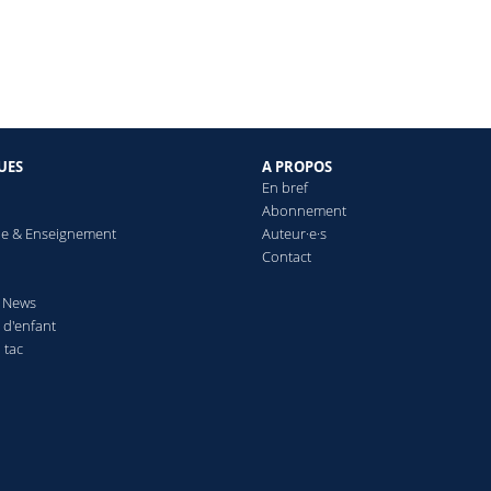
UES
A PROPOS
En bref
Abonnement
e & Enseignement
Auteur·e·s
Contact
& News
 d'enfant
 tac