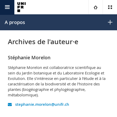
Unicom
Universitas
Université
A propos
Facultés
Etudes
Archives de l'auteur·e
Vous êtes
Campus
Théologie
Stéphanie Morelon
Recherche
Ressources
Droit
Futurs étudiants
Stéphanie Morelon est collaboratrice scientifique au
sein du Jardin botanique et du Laboratoire Ecologie et
Université
Sciences économiques et sociales et management
Evolution. Elle s’intéresse en particulier à l’étude et à la
Etudiants
Annuaire du personnel
caractérisation de la biodiversité et de l’histoire des
plantes (biogéographie et phylogéographie,
Formation continue
Lettres et sciences humaines
Médias
Plan d'accès
métabolomique).
stephanie.morelon@unifr.ch
Sciences de l'éducation et de la formation
Chercheurs
Bibliothèques