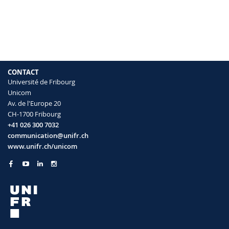
Sciences et médecine
Collaborateurs
Webmail
Interfacultaire
Doctorants
Programme des cours
MyUnifr
CONTACT
Université de Fribourg
Unicom
Av. de l'Europe 20
CH-1700 Fribourg
+41 026 300 7032
communication@unifr.ch
www.unifr.ch/unicom