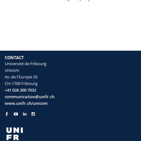
Sciences et médecine
Collaborateurs
Webmail
Interfacultaire
Doctorants
Programme des cours
MyUnifr
CONTACT
Université de Fribourg
Unicom
Av. de l'Europe 20
CH-1700 Fribourg
+41 026 300 7032
communication@unifr.ch
www.unifr.ch/unicom