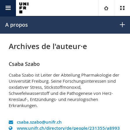
Unicom
Universitas
Université
A propos
Facultés
Etudes
Archives de l'auteur·e
Vous êtes
Campus
Théologie
Csaba Szabo
Recherche
Ressources
Droit
Futurs étudiants
Csaba Szabo ist Leiter der Abteilung Pharmakologie der
Universität Freiburg. Seine Forschungsinteressen sind
Université
Sciences économiques et sociales et management
oxidativer Stress, Stickstoffmonoxid,
Etudiants
Annuaire du personnel
Schwefelwasserstoff und die Pathogenese von Herz-
Kreislauf-, Entzündungs- und neurologischen
Formation continue
Lettres et sciences humaines
Médias
Plan d'accès
Erkrankungen.
Sciences de l'éducation et de la formation
Chercheurs
Bibliothèques
csaba.szabo@unifr.ch
www.unifr.ch/directory/de/people/231355/a8993