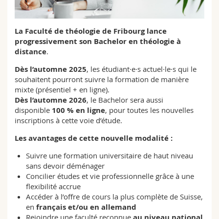
Sciences et médecine
Collaborateurs
Webmail
La Faculté de théologie de Fribourg lance
Interfacultaire
Doctorants
Programme des cours
progressivement son Bachelor en théologie à
distance
.
MyUnifr
Dès l’automne 2025
, les étudiant·e·s actuel·le·s qui le
souhaitent pourront suivre la formation de manière
mixte (présentiel + en ligne).
Dès l’automne 2026
, le Bachelor sera aussi
disponible
100 % en ligne
, pour toutes les nouvelles
inscriptions à cette voie d’étude.
Les avantages de cette nouvelle modalité :
Suivre une formation universitaire de haut niveau
sans devoir déménager
Concilier études et vie professionnelle grâce à une
flexibilité accrue
Accéder à l’offre de cours la plus complète de Suisse,
en
français et/ou en allemand
Rejoindre une faculté reconnue
au niveau national