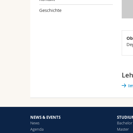
Geschichte
Ob
Dep
Leh
Im
NEWS & EVENTS
STUDIU
News
Bachelor
Agenda
Master