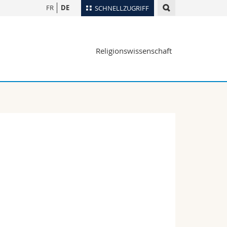
FR
DE
SCHNELLZUGRIFF
für
Personenverzeichnis
Religionswissenschaft
Ortsplan
te
Bibliotheken
Webmail
Vorlesungsverzeichnis
MyUnifr