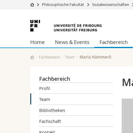
Philosophische Fakultät
Sozialwissenschaften
Universität
Fakultäten
Universität
Studium
Theologische Fa
Freiburg
Campus
Rechtswissensch
Home
News & Events
Fachbereich
Forschung
Wirtschafts- un
Universität
Philosophische 
Weiterbildung
Fak. für Erzieh
Fachbereich
Team
Maria Hämmerli
Math.-Nat. und
Interfakultär
Fachbereich
M
Profil
Team
Bibliotheken
Fachschaft
Kontakt