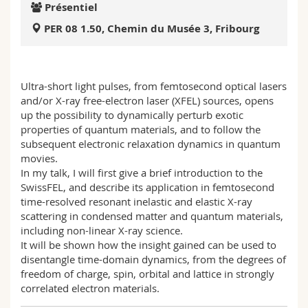
Présentiel
Sciences et médecine
Collaborateurs
Webmail
PER 08 1.50, Chemin du Musée 3, Fribourg
Interfacultaire
Doctorants
Programme des cours
MyUnifr
Ultra-short light pulses, from femtosecond optical lasers
and/or X-ray free-electron laser (XFEL) sources, opens
up the possibility to dynamically perturb exotic
properties of quantum materials, and to follow the
subsequent electronic relaxation dynamics in quantum
movies.
In my talk, I will first give a brief introduction to the
SwissFEL, and describe its application in femtosecond
time-resolved resonant inelastic and elastic X-ray
scattering in condensed matter and quantum materials,
including non-linear X-ray science.
It will be shown how the insight gained can be used to
disentangle time-domain dynamics, from the degrees of
freedom of charge, spin, orbital and lattice in strongly
correlated electron materials.