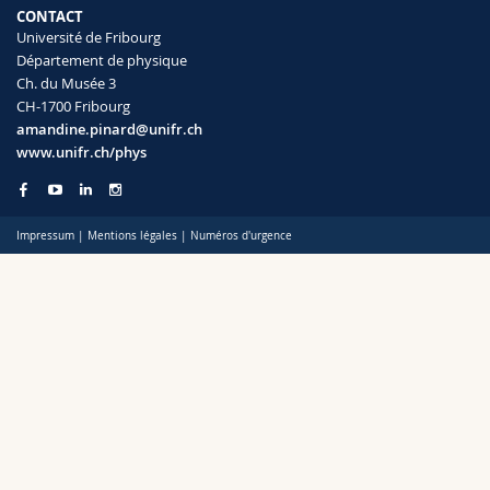
Sciences et médecine
Collaborateurs
Webmail
CONTACT
Université de Fribourg
Département de physique
Interfacultaire
Doctorants
Programme des cours
Ch. du Musée 3
CH-1700 Fribourg
amandine.pinard@unifr.ch
MyUnifr
www.unifr.ch/phys
Impressum
|
Mentions légales
|
Numéros d'urgence