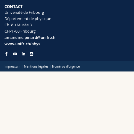
Sciences et médecine
Collaborateurs
Webmail
CONTACT
Université de Fribourg
Département de physique
Interfacultaire
Doctorants
Programme des cours
Ch. du Musée 3
CH-1700 Fribourg
MyUnifr
amandine.pinard@unifr.ch
www.unifr.ch/phys
Impressum
|
Mentions légales
|
Numéros d'urgence