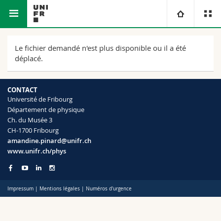
Faculté des sciences et de
Département de
Université
Le fichier demandé n'est plus disponible ou il a été
médecine
physique
déplacé.
Facultés
Etudes
CONTACT
Vous êtes
Campus
Théologie
Université de Fribourg
Département de physique
Ch. du Musée 3
Recherche
Ressources
Droit
Futurs étudiants
CH-1700 Fribourg
amandine.pinard@unifr.ch
Université
Sciences économiques et sociales et management
Etudiants
Annuaire du personnel
www.unifr.ch/phys
Formation continue
Lettres et sciences humaines
Médias
Plan d'accès
Impressum
|
Mentions légales
|
Numéros d'urgence
Sciences de l'éducation et de la formation
Chercheurs
Bibliothèques